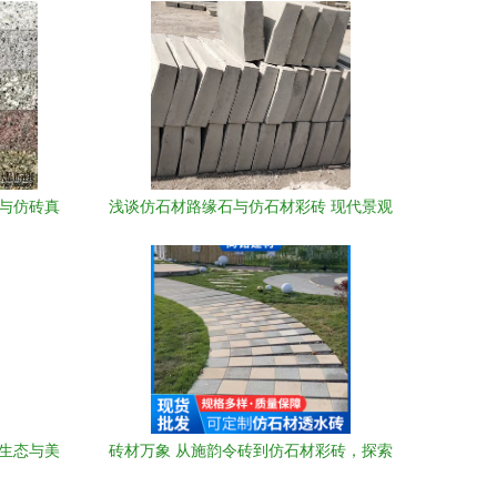
片与仿砖真
浅谈仿石材路缘石与仿石材彩砖 现代景观
材彩砖
铺装的优选方案
造生态与美
砖材万象 从施韵令砖到仿石材彩砖，探索
城市建设的多元肌理