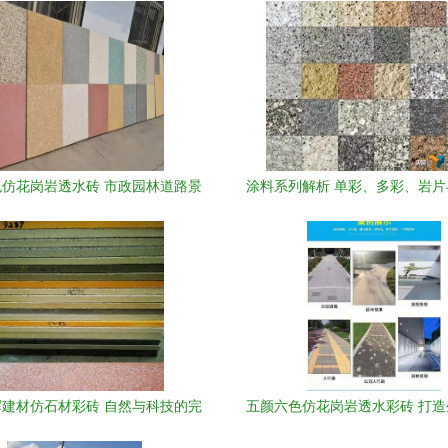
仿花岗岩透水砖 市政园林道路景
涂料系列解析 单彩、多彩、岩
观铺装的绿色新选择
石漆及施工安装节点——仿石
建材仿石材彩砖 自然与科技的完
五颜六色仿花岗岩透水彩砖 打
美融合
观兼具的市政园林景观